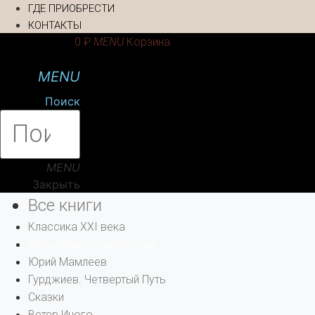
ГДЕ ПРИОБРЕСТИ
КОНТАКТЫ
0
₽
Корзина
Поиск
Закрыть
Все книги
Классика XXI века
Метафизическая поэзия
Юрий Мамлеев
Гурджиев. Четвертый Путь
Сказки
Ветер Иного