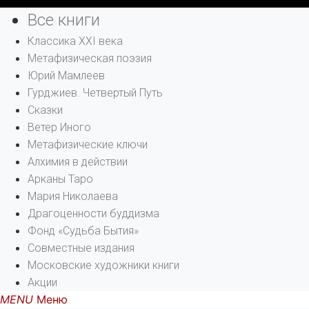
Все книги
Классика XXI века
Метафизическая поэзия
Юрий Мамлеев
Гурджиев. Четвертый Путь
Сказки
Ветер Иного
Метафизические ключи
Алхимия в действии
Арканы Таро
Мария Николаева
Драгоценности буддизма
Фонд «Судьба Бытия»
Совместные издания
Московские художники книги
Акции
Меню