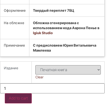
Оформление
Твердый переплет 7БЦ
На обложке
Обложка сгенерирована с
использованием кода Аарона Пенье в
Igiuk Studio
Примечание
С предисловием Юрия Витальевича
Мамлеева
Издание
Clear
Шатуны
quantity
Add to cart